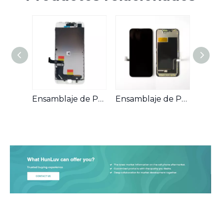
Ensamblaje de Pantalla OLED para Teléfonos Móviles Compatible con iPhone 7 Plus
Ensamblaje de Pantalla LCD para Teléfonos Móviles Compatible con iPhone 13 Mini