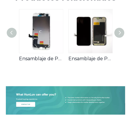
Ensamblaje de Pantalla OLED para Teléfonos Móviles Compatible con iPhone 7 Plus
Ensamblaje de Pantalla LCD para Teléfonos Móviles Compatible con iPhone 13 Mini