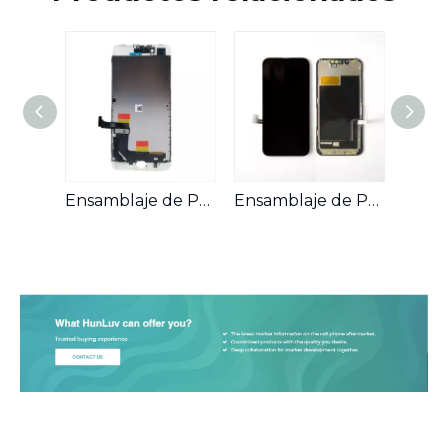
Ensamblaje de Pantalla OLED para Teléfonos Móviles Compatible con iPhone 7 Plus
Ensamblaje de Pantalla LCD para Teléfonos Móviles Compatible con iPhone 13 Mini