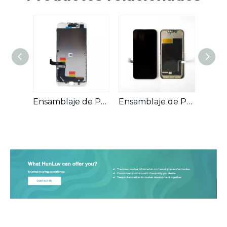
Ensamblaje de Pantalla OLED para Teléfonos Móviles Compatible con iPhone 7 Plus
Ensamblaje de Pantalla LCD para Teléfonos Móviles Compatible con iPhone 13 Mini