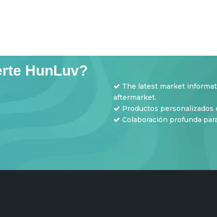
erte HunLuv?
The latest market informa

aftermarket.
Productos personalizados c

​​​​​​​ Colaboración profunda 
