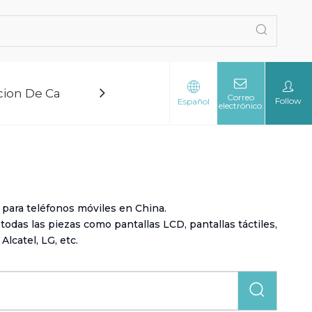
cion De Calidad
Blog
Sobre Nosotros
Co
Correo
Follow
Español
electrónico
 para teléfonos móviles en China.
das las piezas como pantallas LCD, pantallas táctiles,
lcatel, LG, etc.