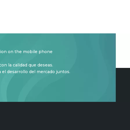
tion on the mobile phone
on la calidad que deseas.
para el desarrollo del mercado juntos.