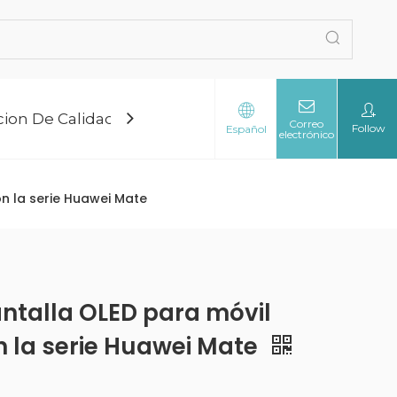
cion De Calidad
Blog
Sobre Nosotros
Co
Correo
Follow
Español
electrónico
n la serie Huawei Mate
ntalla OLED para móvil
 la serie Huawei Mate