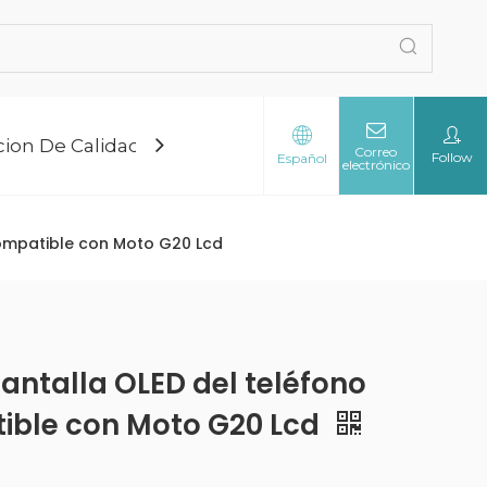
cion De Calidad
Blog
Sobre Nosotros
Co
Correo
Follow
Español
electrónico
compatible con Moto G20 Lcd
ntalla OLED del teléfono
ible con Moto G20 Lcd