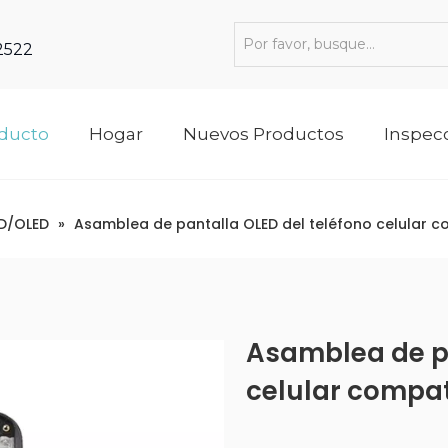
 2522
oducto
Hogar
Nuevos Productos
Inspec
D/OLED
»
Asamblea de pantalla OLED del teléfono celular 
Asamblea de pa
celular compat