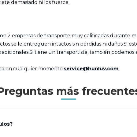
riete demasiado ni los fuerce.
n 2 empresas de transporte muy calificadas durante más
tos se le entreguen intactos sin pérdidas ni daños.Si es
icionales.Si tiene un transportista, también podemos en
ma en cualquier momento:
service@hunluv.com
Preguntas más frecuente
ulos?