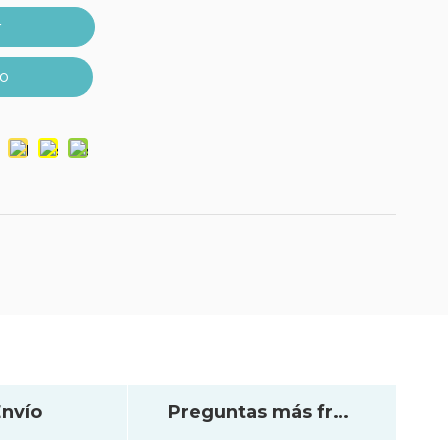
r
to
nvío
Preguntas más frecuentes