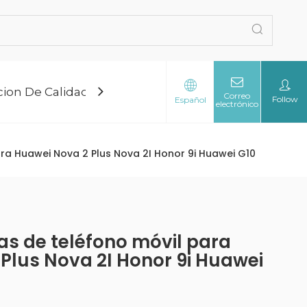
cion De Calidad
Blog
Sobre Nosotros
Co
Correo
Follow
Español
electrónico
ara Huawei Nova 2 Plus Nova 2I Honor 9i Huawei G10
zas de teléfono móvil para
Plus Nova 2I Honor 9i Huawei