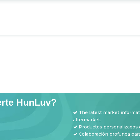
erte HunLuv?
The latest market informa

aftermarket.
Productos personalizados c

​​​​​​​ Colaboración profunda 
