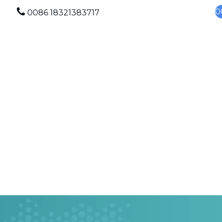

0
0086 18321383717